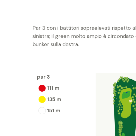
Par 3 con i battitori sopraelevati rispetto a
sinistra; il green molto ampio è circondato d
bunker sulla destra.
par 3
111 m
135 m
151 m