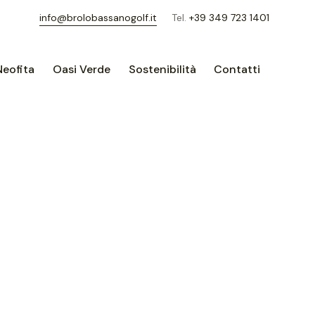
info@brolobassanogolf.it
Tel.
+39 349 723 1401
Neofita
Oasi Verde
Sostenibilità
Contatti