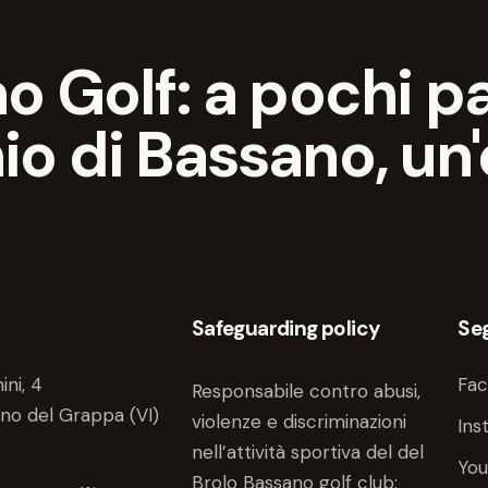
o Golf: a pochi pa
o di Bassano, un'
Safeguarding policy
Seg
ini, 4
Fa
Responsabile contro abusi,
no del Grappa (VI)
violenze e discriminazioni
Ins
nell’attività sportiva del del
Yo
Brolo Bassano golf club: