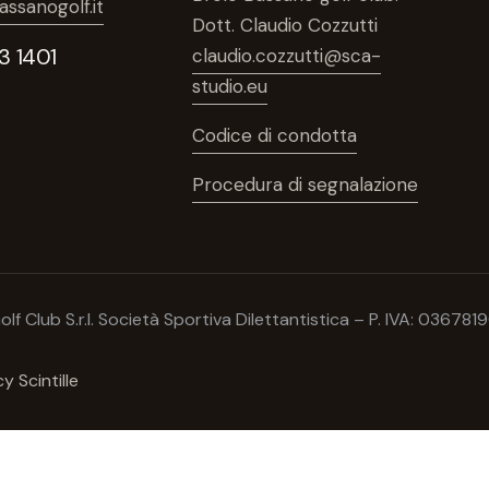
ssanogolf.it
Dott. Claudio Cozzutti
3 1401
claudio.cozzutti@sca-
studio.eu
Codice di condotta
Procedura di segnalazione
olf Club S.r.l. Società Sportiva Dilettantistica – P. IVA: 036
 Scintille