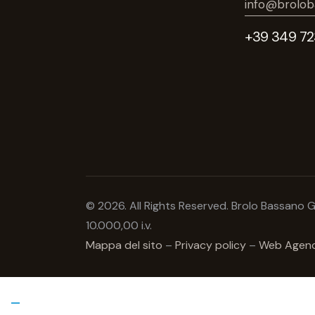
info@broloba
+39 349 72
© 2026. All Rights Reserved. Brolo Bassano G
10.000,00 i.v.
Mappa del sito
–
Privacy policy
–
Web Agency