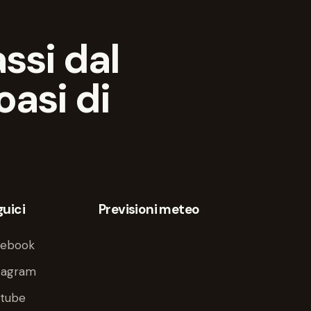
ssi dal
oasi di
uici
Previsioni meteo
cebook
tagram
utube